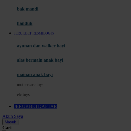
Moby
bak mandi
Momami
handuk
Mothercare
JERUKBET RESMI
LOGIN
Mustela
ayunan dan walker bayi
My Buddy Tag
My K
alas bermain anak bayi
N
mainan anak bayi
Naif
mothercare toys
Nike
elc toys
Nordic Natural
JERUKBET
DAFTAR
Nuby
Akun Saya
Nuna
Masuk
Cari