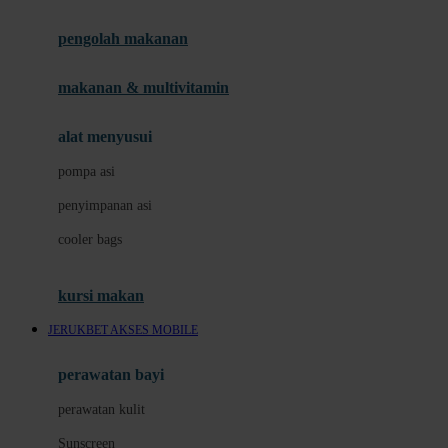
Joie
pengolah makanan
Joolz
Jujube
makanan & multivitamin
K
alat menyusui
Kiddycuts
pompa asi
Kumon
penyimpanan asi
L
cooler bags
Leapfrog
kursi makan
Leclerc
JERUKBET
AKSES MOBILE
Lee Vierra
Lillebaby
perawatan bayi
Little Bird Told Me
perawatan kulit
Little Miss Janis
Sunscreen