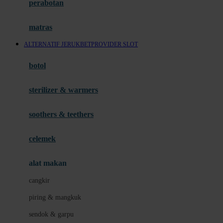
perabotan
Happy Tummy
Hauck
matras
Havaianas
ALTERNATIF JERUKBET
PROVIDER SLOT
Hegen
botol
Hot Wheels
sterilizer & warmers
Hybrid
soothers & teethers
I
Inlacta DHA
celemek
Interlac
alat makan
Ivenet
cangkir
J
piring & mangkuk
Jack N Jill
sendok & garpu