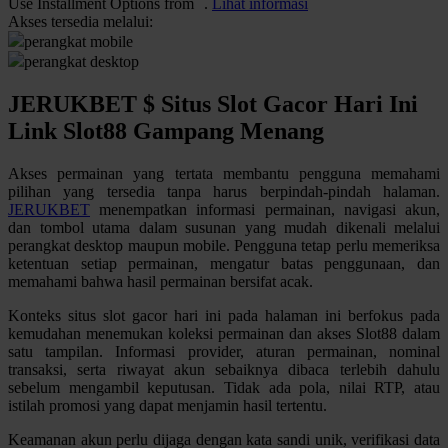
Use Installment Options from
.
Lihat informasi
Akses tersedia melalui:
Q
perangkat mobile
perangkat desktop
QV Baby
JERUKBET $ Situs Slot Gacor Hari Ini
R
Link Slot88 Gampang Menang
Real Shades
Akses permainan yang tertata membantu pengguna memahami
Red Castle
pilihan yang tersedia tanpa harus berpindah-pindah halaman.
JERUKBET
menempatkan informasi permainan, navigasi akun,
Ribbon Madness
dan tombol utama dalam susunan yang mudah dikenali melalui
perangkat desktop maupun mobile. Pengguna tetap perlu memeriksa
S
ketentuan setiap permainan, mengatur batas penggunaan, dan
memahami bahwa hasil permainan bersifat acak.
Sebamed
Konteks situs slot gacor hari ini pada halaman ini berfokus pada
Silver Cross
kemudahan menemukan koleksi permainan dan akses Slot88 dalam
satu tampilan. Informasi provider, aturan permainan, nominal
Simply Idea
transaksi, serta riwayat akun sebaiknya dibaca terlebih dahulu
sebelum mengambil keputusan. Tidak ada pola, nilai RTP, atau
Skip Hop
istilah promosi yang dapat menjamin hasil tertentu.
Spectra
Keamanan akun perlu dijaga dengan kata sandi unik, verifikasi data