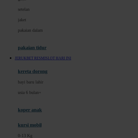
Dae Organics
setelan
Docare
jaket
Doona
pakaian dalam
Down To Earth
Drew
pakaian tidur
Dr. Brown's
JERUKBET RESMI
SLOT HARI INI
E
kereta dorong
ELC
bayi baru lahir
Ergobaby
usia 6 bulan+
Expert Care
koper anak
Ezyroller
kursi mobil
F
0-13 Kg