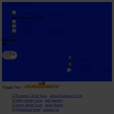
lewati ke Konten
download apps
download app from:
gift registry
Bahasa
ID
LOGIN
DAFTAR
Contact
Us
Toggle Nav
about Kanmo Circle
gift registry
store finder
contact us