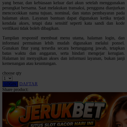
yang benar, dan kebiasaan keluar dari akun setelah menggunakan
Squishmallows
perangkat bersama. Saat melakukan transaksi, pengguna dianjurkan
mencocokkan nama tujuan, nominal, dan status pembayaran pada
Starbooks
halaman akun. Layanan bantuan dapat digunakan ketika terjadi
kendala akses, tetapi data sensitif seperti kata sandi dan kode
Stick-O
verifikasi tidak boleh dibagikan.
Stokke
Tampilan responsif membuat menu utama, halaman login, dan
informasi permainan lebih mudah digunakan melalui ponsel.
Sudocrem
Gunakan fitur yang tersedia secara bertanggung jawab, tetapkan
batas waktu dan anggaran, serta hindari mengejar kerugian.
Sumimo
Halaman ini menyajikan akses dan informasi layanan, bukan janji
Sunnylife
kemenangan atau keuntungan.
Sun-Staches
choose qty
Swimava
DAFTAR
LOGIN
Share product:
T
Tommee Tippee
Trunki
Tutti Bambini