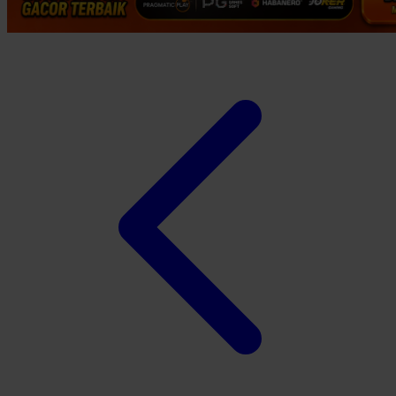
Xootz
Y
Yamatoya
Z
Zaxy
Zoggs
0-9
4Moms
59S