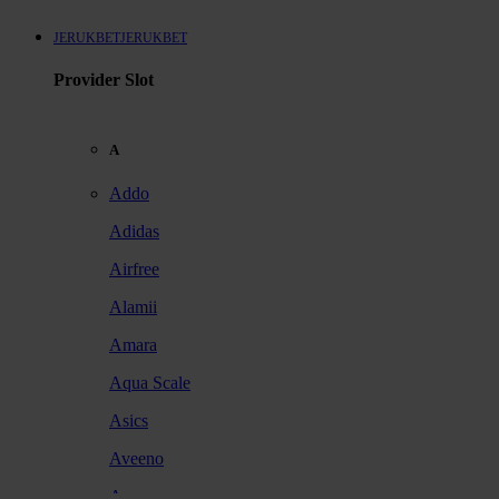
JERUKBET
JERUKBET
Provider Slot
A
Addo
Adidas
Airfree
Alamii
Amara
Aqua Scale
Asics
Aveeno
Awan