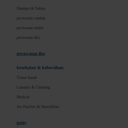
London Taxi
Shampo & Sabun
Love To Dream
perawatan rambut
perawatan mulut
M
perawatan diri
Magformers
Mama's Choice
perawatan ibu
Mamas&Papas
kesehatan & kebersihan
Mamaway
Tissue basah
Maxi Cosi
Laundry & Cleaning
Megabloks
Medical
Micro
Air Purifier & Humidifier
MiDeer
Mimi & Lula
potty
Mini Monkey